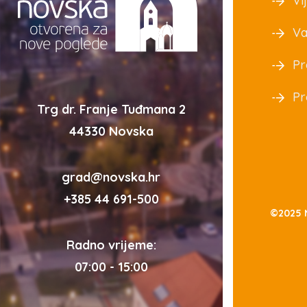
Vij
Va
Pr
Pr
Trg dr. Franje Tuđmana 2
44330 Novska
grad@novska.hr
+385 44 691-500
©2025 
Radno vrijeme:
07:00 - 15:00