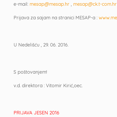
e-mail:
mesap@mesap.hr
,
mesap@ck.t-com.hr
Prijava za sajam na stranici MESAP-a :
www.me
U Nedelišću , 29. 06. 2016.
S poštovanjem!
v.d. direktora : Vitomir Kirić,oec.
PRIJAVA JESEN 2016