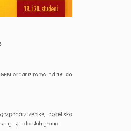
6
ESEN
organiziramo od
19. do
podarstvenike, obiteljska
iko gospodarskih grana: