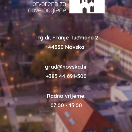
Trg dr. Franje Tuđmana 2
44330 Novska
grad@novska.hr
+385 44 691-500
Radno vrijeme:
07:00 - 15:00