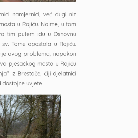
nici namjernici, već dugi niz
mosta u Rajiću. Naime, u tom
ravo tim putem idu u Osnovnu
u sv. Tome apostola u Rajiću.
šenje ovog problema, napokon
dova pješačkog mosta u Rajiću
" iz Brestače, čiji djelatnici
dostojne uvjete.