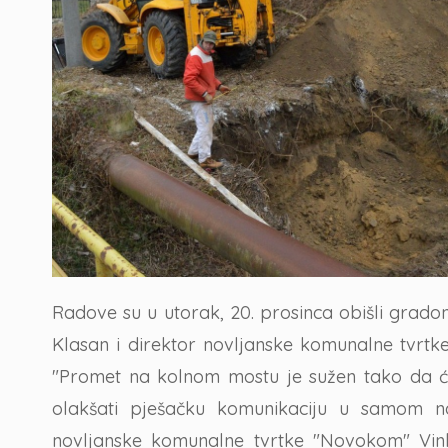
Radove su u utorak, 20. prosinca obišli grad
Klasan i direktor novljanske komunalne tvrt
"Promet na kolnom mostu je sužen tako da će
olakšati pješačku komunikaciju u samom nas
novljanske komunalne tvrtke "Novokom" Vink