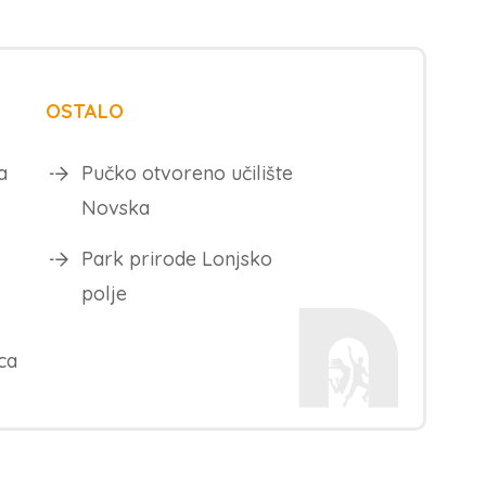
OSTALO
a
Pučko otvoreno učilište
Novska
Park prirode Lonjsko
polje
ca