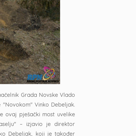
onačelnik Grada Novske Vlado
ke "Novokom" Vinko Debeljak.
 ovaj pješački most uvelike
elju" – izjavio je direktor
o Debeljak, koji je također