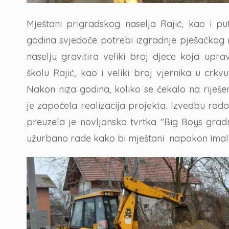
Mještani prigradskog naselja Rajić, kao i put
godina svjedoče potrebi izgradnje pješačkog 
naselju gravitira veliki broj djece koja up
školu Rajić, kao i veliki broj vjernika u crkv
Nakon niza godina, koliko se čekalo na rije
je započela realizacija projekta. Izvedbu ra
preuzela je novljanska tvrtka "Big Boys gradnja
užurbano rade kako bi mještani napokon imali 