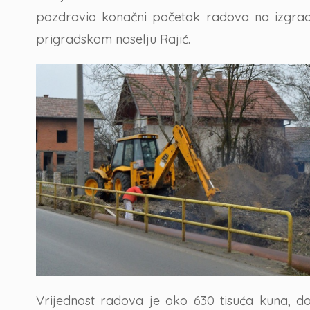
pozdravio konačni početak radova na izgra
prigradskom naselju Rajić.
Vrijednost radova je oko 630 tisuća kuna, do