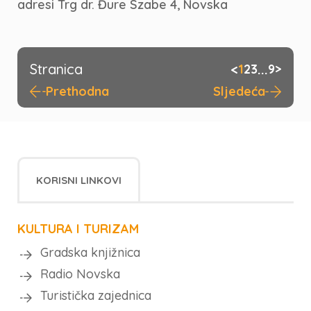
adresi Trg dr. Đure Szabe 4, Novska
Stranica
<
...
1
2
3
9
>
Prethodna
Sljedeća
KORISNI LINKOVI
KULTURA I TURIZAM
Gradska knjižnica
Radio Novska
Turistička zajednica