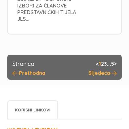
IZBORI ZA ČLANOVE
PREDSTAVNIČKIH TIJELA
JLS...
Stranica
<
...
1
2
3
5
>
Prethodna
Sljedeća
KORISNI LINKOVI