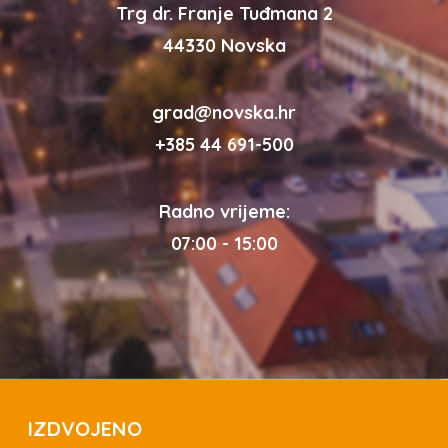
Trg dr. Franje Tuđmana 2
44330 Novska
grad@novska.hr
+385 44 691-500
Radno vrijeme:
07:00 - 15:00
IZDVOJENO