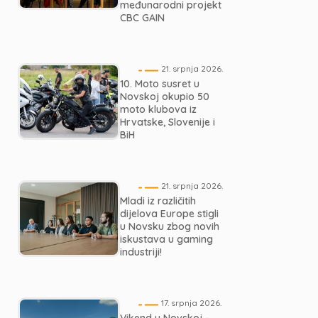
međunarodni projekt
CBC GAIN
21. srpnja 2026.
10. Moto susret u
Novskoj okupio 50
moto klubova iz
Hrvatske, Slovenije i
BiH
21. srpnja 2026.
Mladi iz različitih
dijelova Europe stigli
u Novsku zbog novih
iskustava u gaming
industriji!
17. srpnja 2026.