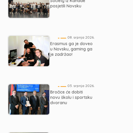
Society iz Kanade
posjetili Novsku
08. srpnja 2026.
Erasmus ga je doveo
u Novsku, gaming ga
je zadržao!
03. srpnja 2026.
Bročice će dobiti
novu školu i sportsku
dvoranu