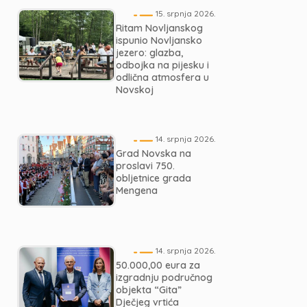
15. srpnja 2026.
Ritam Novljanskog
ispunio Novljansko
jezero: glazba,
odbojka na pijesku i
odlična atmosfera u
Novskoj
14. srpnja 2026.
Grad Novska na
proslavi 750.
obljetnice grada
Mengena
14. srpnja 2026.
50.000,00 eura za
izgradnju područnog
objekta “Gita”
Dječjeg vrtića