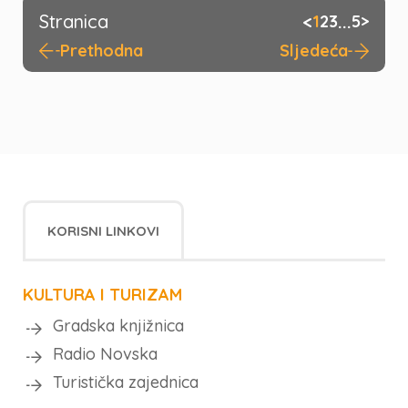
Stranica
<
...
1
2
3
5
>
Prethodna
Sljedeća
KORISNI LINKOVI
KULTURA I TURIZAM
Gradska knjižnica
Radio Novska
Turistička zajednica