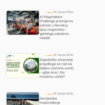
30. lipnja 2026.
A1 Playmakers
Challenge premijerno
održan u Novskoj:
spoj nogometa i
gaminga oduševio
mlade!
30. lipnja 2026.
Zajedničko stvaranje
prijedloga za rad na
daljinu (remote work)
– gdje smo i što
možemo učiniti?
30. lipnja 2026.
Novljanske
mažoretkinje