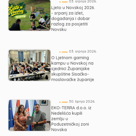
03. srpnja 2026.
Ljeto u Novskoj 2026.
- srpanj za izlet,
događanja i dobar
razlog za posjetiti
Novsku
03. srpnja 2026.
O Ljetnom gaming
kampu u Novskoj na
sjednici Županijske
skupštine Sisačko-
moslavačke županije
30. lipnja 2026.
EKO-TERRA d.o.o. iz
Nedelišća kupili
zemlju u
Poduzetničkoj zoni
Novska