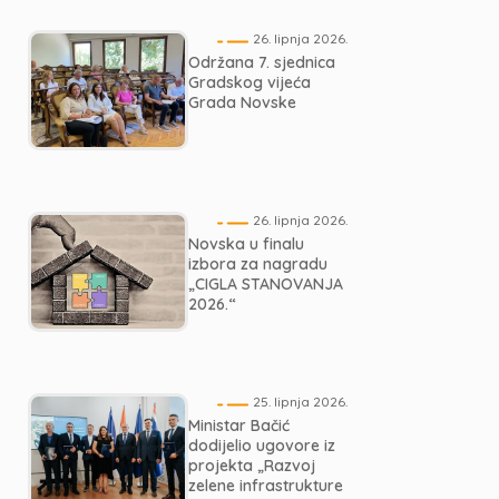
26. lipnja 2026.
Održana 7. sjednica
Gradskog vijeća
Grada Novske
26. lipnja 2026.
Novska u finalu
izbora za nagradu
„CIGLA STANOVANJA
2026.“
25. lipnja 2026.
Ministar Bačić
dodijelio ugovore iz
projekta „Razvoj
zelene infrastrukture