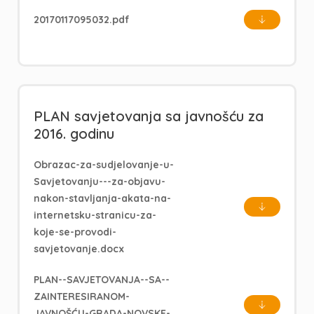
20170117095032.pdf
PLAN savjetovanja sa javnošću za
2016. godinu
Obrazac-za-sudjelovanje-u-
Savjetovanju---za-objavu-
nakon-stavljanja-akata-na-
internetsku-stranicu-za-
koje-se-provodi-
savjetovanje.docx
PLAN--SAVJETOVANJA--SA--
ZAINTERESIRANOM-
JAVNOŠĆU-GRADA-NOVSKE-