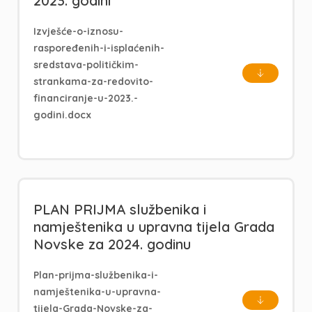
2023. godini
Izvješće-o-iznosu-
raspoređenih-i-isplaćenih-
sredstava-političkim-
strankama-za-redovito-
financiranje-u-2023.-
godini.docx
PLAN PRIJMA službenika i
namještenika u upravna tijela Grada
Novske za 2024. godinu
Plan-prijma-službenika-i-
namještenika-u-upravna-
tijela-Grada-Novske-za-