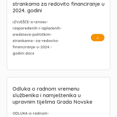
strankama za redovito financiranje u
2024. godini
IZVJEŠĆE-o-iznosu-
raspoređenih-i-isplaćenih-
sredstava-političkim-
strankama--za-redovito-
financiranje-u-2024.-
godini.docx
Odluka o radnom vremenu
službenika i namještenika u
upravnim tijelima Grada Novske
ODLUKA-o-radnom-