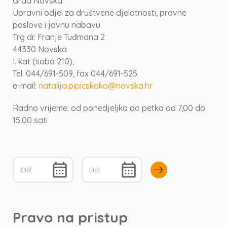
Grad Novska
Upravni odjel za društvene djelatnosti, pravne
poslove i javnu nabavu
Trg dr. Franje Tuđmana 2
44330 Novska
I. kat (soba 210),
Tel. 044/691-509, fax 044/691-525
e-mail:
natalija.pipicskoko@novska.hr
Radno vrijeme: od ponedjeljka do petka od 7,00 do
15.00 sati
Pravo na pristup