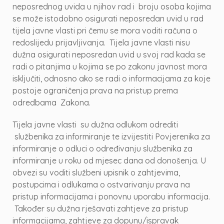
neposrednog uvida u njihov rad i broju osoba kojima
se može istodobno osigurati neposredan uvid u rad
tijela javne vlasti pri čemu se mora voditi računa o
redoslijedu prijavljivanja. Tijela javne vlasti nisu
dužna osigurati neposredan uvid u svoj rad kada se
radi o pitanjima u kojima se po zakonu javnost mora
isključiti, odnosno ako se radi o informacijama za koje
postoje ograničenja prava na pristup prema
odredbama Zakona.
Tijela javne vlasti su dužna odlukom odrediti
službenika za informiranje te izvijestiti Povjerenika za
informiranje o odluci o određivanju službenika za
informiranje u roku od mjesec dana od donošenja. U
obvezi su voditi službeni upisnik o zahtjevima,
postupcima i odlukama o ostvarivanju prava na
pristup informacijama i ponovnu uporabu informacija.
Također su dužna rješavati zahtjeve za pristup
informacijama, zahtjeve za dopunu/ispravak