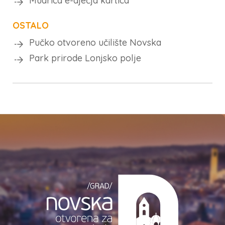
Mudrica e-dječja kartica
OSTALO
Pučko otvoreno učilište Novska
Park prirode Lonjsko polje