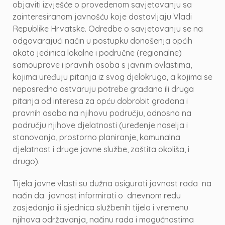
objaviti izvješće o provedenom savjetovanju sa
zainteresiranom javnošću koje dostavljaju Vladi
Republike Hrvatske. Odredbe o savjetovanju se na
odgovarajući način u postupku donošenja općih
akata jedinica lokalne i područne (regionalne)
samouprave i pravnih osoba s javnim ovlastima,
kojima uređuju pitanja iz svog djelokruga, a kojima se
neposredno ostvaruju potrebe građana ili druga
pitanja od interesa za opću dobrobit građana i
pravnih osoba na njihovu području, odnosno na
području njihove djelatnosti (uređenje naselja i
stanovanja, prostorno planiranje, komunalna
djelatnost i druge javne službe, zaštita okoliša, i
drugo).
Tijela javne vlasti su dužna osigurati javnost rada na
način da javnost informirati o dnevnom redu
zasjedanja ili sjednica službenih tijela i vremenu
njihova održavanja, načinu rada i mogućnostima