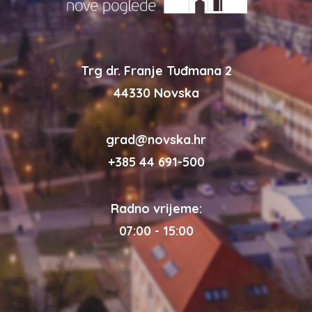
Trg dr. Franje Tuđmana 2
44330 Novska
grad@novska.hr
+385 44 691-500
Radno vrijeme:
07:00 - 15:00