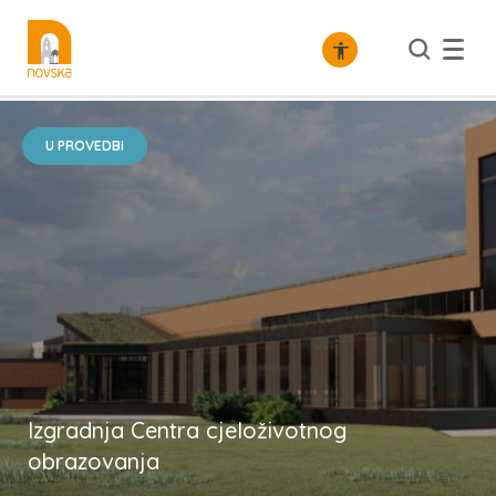
/
Gospodarstvo
Razvojni projekti
U PROVEDBI
Izgradnja Centra cjeloživotnog
obrazovanja