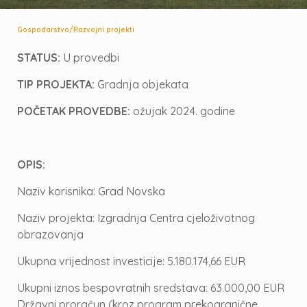
/
Gospodarstvo
Razvojni projekti
STATUS:
U provedbi
TIP PROJEKTA:
Gradnja objekata
POČETAK PROVEDBE:
ožujak 2024. godine
OPIS:
Naziv korisnika: Grad Novska
Naziv projekta: Izgradnja Centra cjeloživotnog
obrazovanja
Ukupna vrijednost investicije: 5.180.174,66 EUR
Ukupni iznos bespovratnih sredstava: 63.000,00 EUR
Državni proračun (kroz program prekogranične