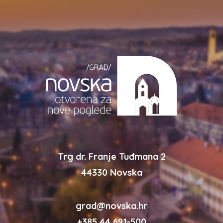
Trg dr. Franje Tuđmana 2
44330 Novska
grad@novska.hr
+385 44 691-500