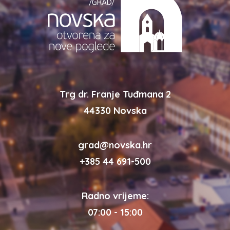
Trg dr. Franje Tuđmana 2
44330 Novska
grad@novska.hr
+385 44 691-500
Radno vrijeme:
07:00 - 15:00