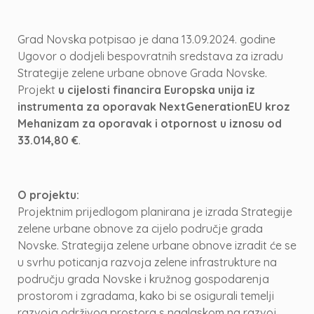
Grad Novska potpisao je dana 13.09.2024. godine
Ugovor o dodjeli bespovratnih sredstava za izradu
Strategije zelene urbane obnove Grada Novske.
Projekt
u cijelosti financira Europska unija iz
instrumenta za oporavak NextGenerationEU kroz
Mehanizam za oporavak i otpornost u iznosu od
33.014,80 €
.
O projektu:
Projektnim prijedlogom planirana je izrada Strategije
zelene urbane obnove za cijelo područje grada
Novske. Strategija zelene urbane obnove izradit će se
u svrhu poticanja razvoja zelene infrastrukture na
području grada Novske i kružnog gospodarenja
prostorom i zgradama, kako bi se osigurali temelji
razvoja održivog prostora s naglaskom na razvoj