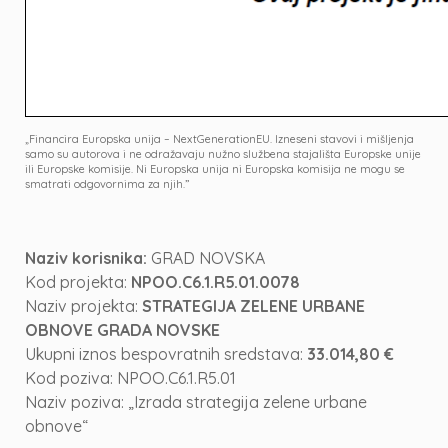
„Financira Europska unija – NextGenerationEU. Izneseni stavovi i mišljenja
samo su autorova i ne odražavaju nužno službena stajališta Europske unije
ili Europske komisije. Ni Europska unija ni Europska komisija ne mogu se
smatrati odgovornima za njih.”
Naziv korisnika:
GRAD NOVSKA
Kod projekta:
NPOO.C6.1.R5.01.0078
Naziv projekta:
STRATEGIJA ZELENE URBANE
OBNOVE GRADA NOVSKE
Ukupni iznos bespovratnih sredstava:
33.014,80 €
Kod poziva: NPOO.C6.1.R5.01
Naziv poziva: „Izrada strategija zelene urbane
obnove“