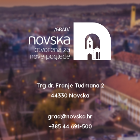
Trg dr. Franje Tuđmana 2
44330 Novska
grad@novska.hr
+385 44 691-500