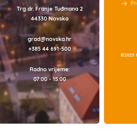
Pr
Trg dr. Franje Tuđmana 2
44330 Novska
grad@novska.hr
+385 44 691-500
©2025 
Radno vrijeme:
07:00 - 15:00