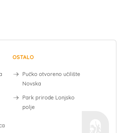
OSTALO
a
Pučko otvoreno učilište
Novska
Park prirode Lonjsko
polje
ca