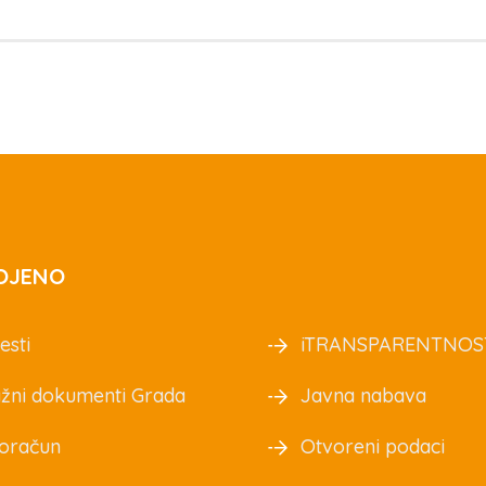
OJENO
esti
iTRANSPARENTNOS
žni dokumenti Grada
Javna nabava
oračun
Otvoreni podaci