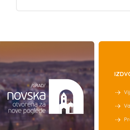
IZDV
Vij
Va
Pr