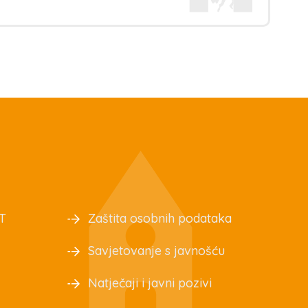
T
Zaštita osobnih podataka
Savjetovanje s javnošću
Natječaji i javni pozivi