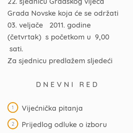
22. sjednicu Gradskog vijeća
Grada Novske koja će se održati
03. veljače 2011. godine
(četvrtak) s početkom u 9,00
sati.
Za sjednicu predlažem sljedeći
D N E V N I R E D
Vijećnička pitanja
Prijedlog odluke o izboru