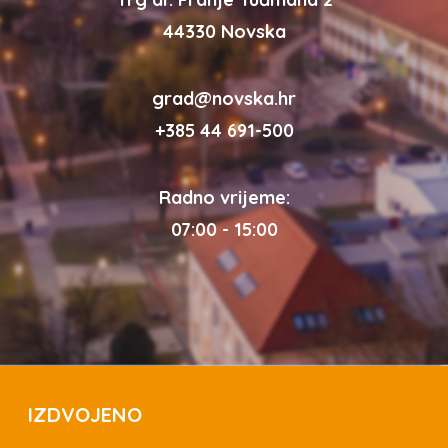
44330 Novska
grad@novska.hr
+385 44 691-500
Radno vrijeme:
07:00 - 15:00
IZDVOJENO