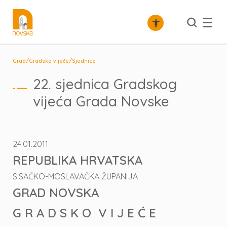
/
/
Grad
Gradsko vijeće
Sjednice
22. sjednica Gradskog
vijeća Grada Novske
24.01.2011
REPUBLIKA HRVATSKA
SISAČKO-MOSLAVAČKA ŽUPANIJA
GRAD NOVSKA
G R A D S K O V I J E Ć E