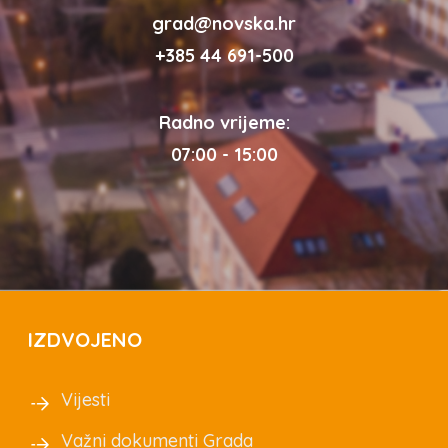
grad@novska.hr
+385 44 691-500
Radno vrijeme:
07:00 - 15:00
IZDVOJENO
Vijesti
Važni dokumenti Grada