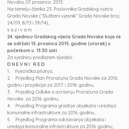
Novska, 07. prosinca 2015.
Na temelju članka 23. Poslovnika Gradskog vijeća
Grada Novske (“Službeni vjesnik” Grada Novske broj:
24/09, 8/13 i 39/14),
s a z i v a m
24. sjednicu Gradskog vijeća Grada Novske koja će
se održati 15. prosinca 2015. godine (utorak) s
početkom u 13:30 sati
Za sjednicu predlažem sljedeći
D N E V N I R E D
1. Vijećnička pitanja,
2. Prijedlog Plan Proračuna Grada Novske za 2016.
godinu i projekcije za 2017. i 2018. godinu,
3. Prijedlog Odluke o izvršenju Proračuna Grada
Novske za 2016. godinu,
4. Prijedlog Programa gradnje objekata i uređaja
komunalne infrastrukture za 2016. godinu,
5. Prijedlog Programa održavanja objekata i
uređaja komunalne infrastrukture za 2016. godinu,