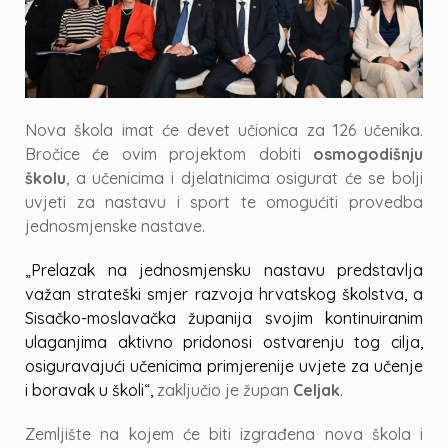
Nova škola imat će devet učionica za 126 učenika.
Bročice će ovim projektom dobiti
osmogodišnju
školu
, a učenicima i djelatnicima osigurat će se bolji
uvjeti za nastavu i sport te omogućiti provedba
jednosmjenske nastave.
„Prelazak na jednosmjensku nastavu predstavlja
važan strateški smjer razvoja hrvatskog školstva, a
Sisačko-moslavačka županija svojim kontinuiranim
ulaganjima aktivno pridonosi ostvarenju tog cilja,
osiguravajući učenicima primjerenije uvjete za učenje
i boravak u školi“,
zaključio je župan
Celjak
.
Zemljište na kojem će biti izgrađena nova škola i