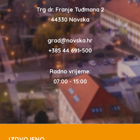
Trg dr. Franje Tuđmana 2
44330 Novska
grad@novska.hr
+385 44 691-500
Radno vrijeme:
07:00 - 15:00
IZDVOJENO