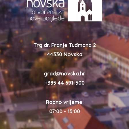
Trg dr. Franje Tuđmana 2
44330 Novska
grad@novska.hr
+385 44 691-500
Radno vrijeme:
07:00 - 15:00