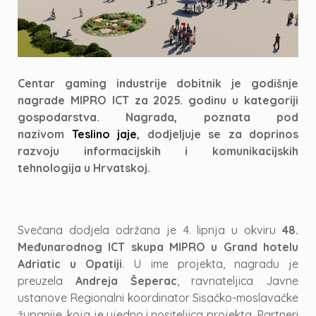
Centar gaming industrije dobitnik je godišnje
nagrade MIPRO ICT za 2025. godinu u kategoriji
gospodarstva. Nagrada, poznata pod
nazivom
Teslino jaje
, dodjeljuje se za doprinos
razvoju informacijskih i komunikacijskih
tehnologija u Hrvatskoj.
Svečana dodjela održana je 4. lipnja u okviru
48.
Međunarodnog ICT skupa MIPRO u Grand hotelu
Adriatic u Opatiji
. U ime projekta, nagradu je
preuzela
Andreja Šeperac
, ravnateljica Javne
ustanove Regionalni koordinator Sisačko-moslavačke
županije, koja je ujedno i nositeljica projekta. Partneri