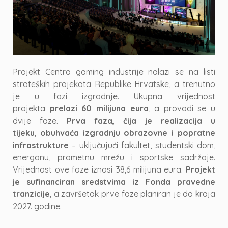
Projekt Centra gaming industrije nalazi se na listi
strateških projekata Republike Hrvatske, a trenutno
je u fazi izgradnje. Ukupna vrijednost
projekta
prelazi 60 milijuna eura
, a provodi se u
dvije faze.
Prva faza, čija je realizacija u
tijeku
,
obuhvaća izgradnju obrazovne i popratne
infrastrukture
– uključujući fakultet, studentski dom,
energanu, prometnu mrežu i sportske sadržaje.
Vrijednost ove faze iznosi 38,6 milijuna eura.
Projekt
je sufinanciran sredstvima iz Fonda pravedne
tranzicije
, a završetak prve faze planiran je do kraja
2027. godine.