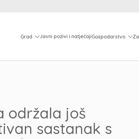
Javni pozivi i natječaji
Grad
Gospodarstvo
Za
 održala još
tivan sastanak s