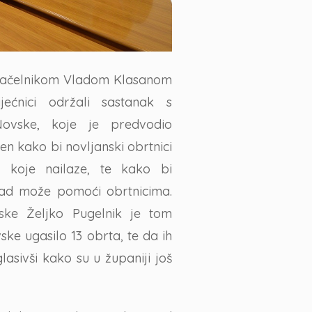
onačelnikom Vladom Klasanom
ećnici održali sastanak s
ovske, koje je predvodio
en kako bi novljanski obrtnici
 koje nailaze, te kako bi
rad može pomoći obrtnicima.
ske Željko Pugelnik je tom
ke ugasilo 13 obrta, te da ih
sivši kako su u županiji još