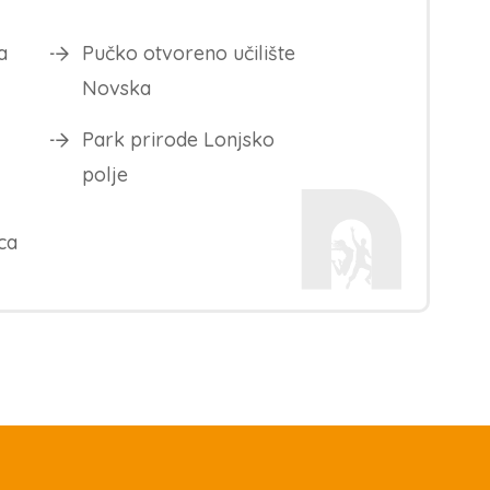
a
Pučko otvoreno učilište
Novska
Park prirode Lonjsko
polje
ca