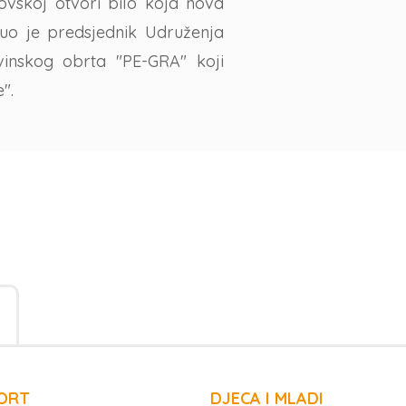
ovskoj otvori bilo koja nova
knuo je predsjednik Udruženja
vinskog obrta "PE-GRA" koji
e".
ORT
DJECA I MLADI