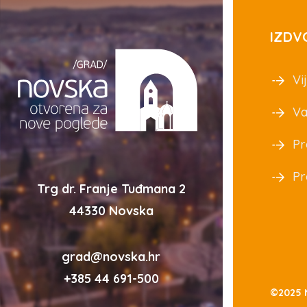
IZDV
Vij
Va
Pr
Pr
Trg dr. Franje Tuđmana 2
44330 Novska
grad@novska.hr
+385 44 691-500
©2025 