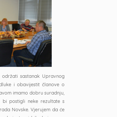
 održati sastanak Upravnog
luke i obavijestit članove o
ravom imamo dobru suradnju,
i postigli neke rezultate s
Grada Novske. Vjerujem da će