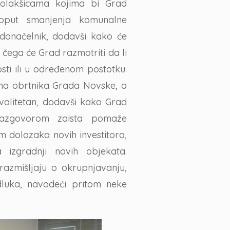
 olakšicama kojima bi Grad
oput smanjenja komunalne
adonačelnik, dodavši kako će
 čega će Grad razmotriti da li
sti ili u određenom postotku.
ma obrtnika Grada Novske, a
kvalitetan, dodavši kako Grad
razgovorom zaista pomaže
om dolazaka novih investitora,
izgradnji novih objekata.
razmišljaju o okrupnjavanju,
luka, navodeći pritom neke