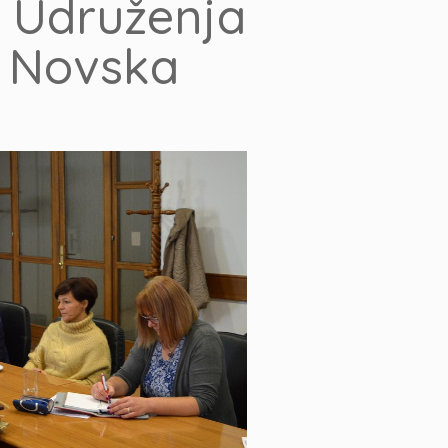
 Udruženja
a Novska