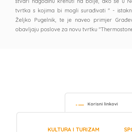
stvari nagodinu krenuti na bolje, ako se u N
tvrtka s kojima bi mogli surađivati " - ista
Željko Pugelnik, te je naveo primjer Građe
obavljaju poslove za novu tvrtku "Thermoston
Korisni linkovi
KULTURA I TURIZAM
SP