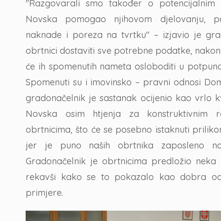
"Razgovarali smo također o potencijalnim
Novska pomogao njihovom djelovanju, p
naknade i poreza na tvrtku" – izjavio je gr
obrtnici dostaviti sve potrebne podatke, nakon
će ih spomenutih nameta osloboditi u potpuno
Spomenuti su i imovinsko – pravni odnosi Do
gradonačelnik je sastanak ocijenio kao vrlo 
Novska osim htjenja za konstruktivnim 
obrtnicima, što će se posebno istaknuti prilik
jer je puno naših obrtnika zaposleno na 
Gradonačelnik je obrtnicima predložio neka 
rekavši kako se to pokazalo kao dobra od
primjere.