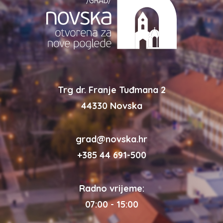
Trg dr. Franje Tuđmana 2
44330 Novska
grad@novska.hr
+385 44 691-500
Radno vrijeme:
07:00 - 15:00