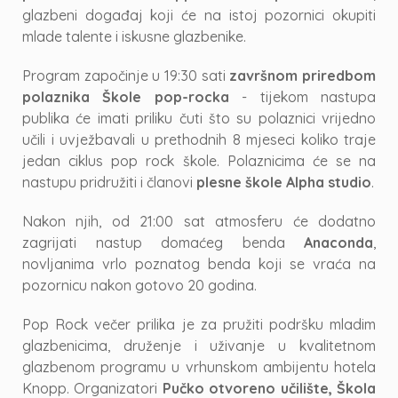
glazbeni događaj koji će na istoj pozornici okupiti
mlade talente i iskusne glazbenike.
Program započinje u 19:30 sati
završnom priredbom
polaznika Škole pop-rocka
- tijekom nastupa
publika će imati priliku čuti što su polaznici vrijedno
učili i uvježbavali u prethodnih 8 mjeseci koliko traje
jedan ciklus pop rock škole. Polaznicima će se na
nastupu pridružiti i članovi
plesne škole
Alpha studio
.
Nakon njih, od 21:00 sat atmosferu će dodatno
zagrijati nastup domaćeg benda
Anaconda
,
novljanima vrlo poznatog benda koji se vraća na
pozornicu nakon gotovo 20 godina.
Pop Rock večer prilika je za pružiti podršku mladim
glazbenicima, druženje i uživanje u kvalitetnom
glazbenom programu u vrhunskom ambijentu hotela
Knopp. Organizatori
Pučko otvoreno učilište, Škola