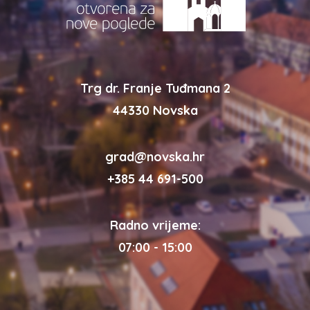
Trg dr. Franje Tuđmana 2
44330 Novska
grad@novska.hr
+385 44 691-500
Radno vrijeme:
07:00 - 15:00