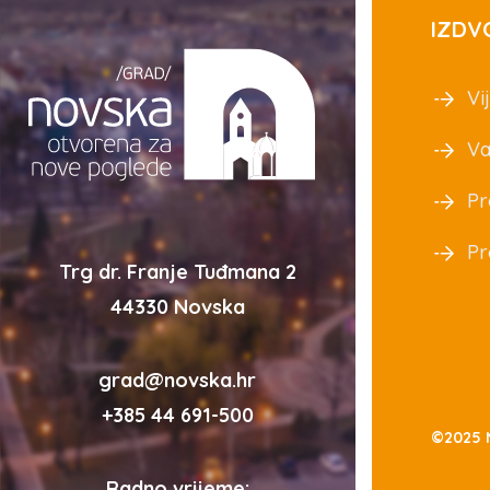
IZDV
Vij
Va
Pr
Pr
Trg dr. Franje Tuđmana 2
44330 Novska
grad@novska.hr
+385 44 691-500
©2025 
Radno vrijeme: