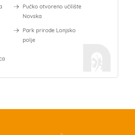
a
Pučko otvoreno učilište
Novska
Park prirode Lonjsko
polje
ca