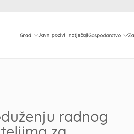
Javni pozivi i natječaji
Grad
Gospodarstvo
Za
oduženju radnog
teljima za