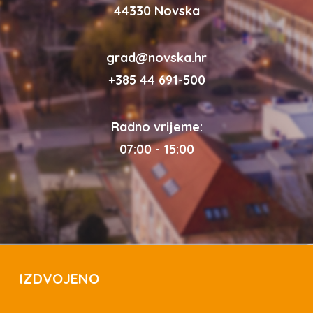
44330 Novska
grad@novska.hr
+385 44 691-500
Radno vrijeme:
07:00 - 15:00
IZDVOJENO